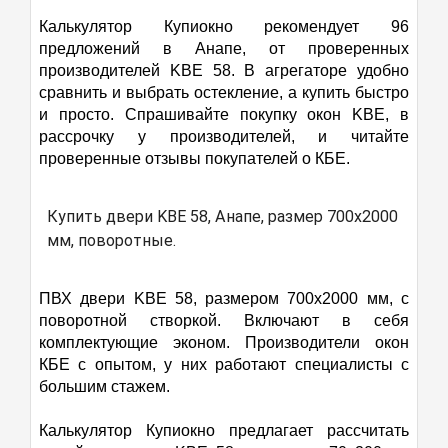
откидное. А поворотного нет совсем. Оч не удобно
Калькулятор Купиокно рекомендует 96
пользоваться таким окном. К тому же кроме
предложений в Анапе, от проверенных
балконной двери других открывающихся створок
нет т.к. сами же мне рекомендовали сделать
производителей KBE 58. В агрегаторе удобно
большое глухое окно. Теперь жалею. Балконную
сравнить и выбрать остекление, а купить быстро
дверь на ночь боюсь отставлять детям открытой.
и просто. Спрашивайте покупку окон KBE, в
Их не дождёшься говорят гарантия кончилась не
рассрочку у производителей, и читайте
выгодна к вам ехать!
проверенные отзывы покупателей о КБЕ.
Купить двери KBE 58, Анапе, размер 700х2000
мм, поворотные.
ПВХ двери KBE 58, размером 700х2000 мм, с
поворотной створкой. Включают в себя
комплектующие эконом. Производители окон
КБЕ с опытом, у них работают специалисты с
большим стажем.
Калькулятор Купиокно предлагает рассчитать