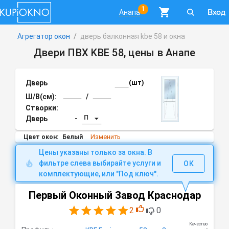
1
Вход
Анапа
Агрегатор окон
/
дверь балконная kbe 58 и окна
Двери ПВХ KBE 58, цены в Анапе
Дверь
(шт)
Ш/В(см):
/
Створки:
П
Дверь
-
Изменить
Цвет окон:
Белый
Цены указаны только за окна. В
фильтре слева выбирайте услуги и
ОК
комплектующие, или "Под ключ".
Первый Оконный Завод Краснодар
2
0
Качество