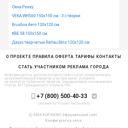
Окна Рехау
VEKA WHS60 150х150 см - 3 створки
Brusbox Aero 120х120 см
KBE 58 150х150 см
Двухстворчатые Rehau Blitz 120х120 см
О ПРОЕКТЕ
ПРАВИЛА
ОФЕРТА
ТАРИФЫ
КОНТАКТЫ
СТАТЬ УЧАСТНИКОМ
РЕКЛАМА
ГОРОДА
Информация на данном интернет-сайте носит исключительно
ознакомительный характер и ни при каких условиях
не является публичной офертой, определяемой положениями
Статьи 437 Гражданского кодекса РФ.
+7 (800) 500-40-33
(звонки по России бесплатно)
2026 KUPiOKNO Официальный сайт.
Конфигуратор окон.