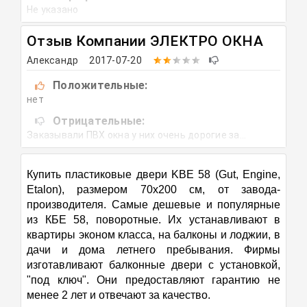
Консиб г.Орел. Я даже позвонил на завод и уточнил
Не указано
информацию. Все прошло четко, дали заводские
паспорта качества, гарантию на монтажные работы.
Отзыв Компании
ЭЛЕКТРО ОКНА
Договор заключал в офисе на ленинском проспекте.
Компанию Эталон Пласт рекомендую!
Александр
2017-07-20
Положительные:
нет
Отрицательные:
Заказывали ПВХ окна у них очень дорогие за
балконный блок под ключ цена 90 000 рублей в
переводе на доллары почти 2 тысячи. Элитное
Купить пластиковые двери KBE 58 (Gut, Engine,
остекление профиль 86 мм фурнитура титан. Окна в
Etalon), размером 70х200 см, от завода-
детскую комнату. Хочу пожаловаться на эту
компанию. Через год створка окна перестала
производителя. Самые дешевые и популярные
работать просто заклинило ее и не открывалась.
из КБЕ 58, поворотные. Их устанавливают в
Пока была гарантия они приезжали не сразу правда
квартиры эконом класса, на балконы и лоджии, в
ждали их пару месяцев. Приехали сделали. Потом
дачи и дома летнего пребывания. Фирмы
мы уезжали жить на дачу корона. Вернулись уже
изготавливают балконные двери с установкой,
гарантия закончилась и снова створка сломалась.
"под ключ". Они предоставляют гарантию не
Пока ждали их что-то там сами сделали и теперь
менее 2 лет и отвечают за качество.
она в положении «ручка открыта» открывается на