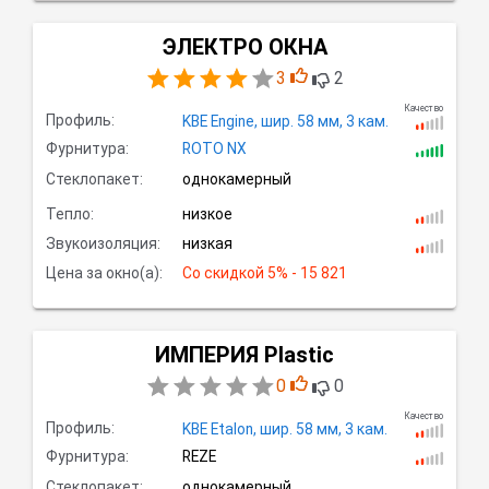
ЭЛЕКТРО ОКНА
3
2
Качество
Профиль:
KBE Engine,
шир.
58 мм, 3
кам.
Фурнитура:
ROTO NX
Стеклопакет:
однокамерный
Тепло:
низкое
Звукоизоляция:
низкая
Цена за окно(а):
Со скидкой
 5% - 15 821
ИМПЕРИЯ Plastic
0
0
Качество
Профиль:
KBE Etalon,
шир.
58 мм, 3
кам.
Фурнитура:
REZE
Стеклопакет:
однокамерный